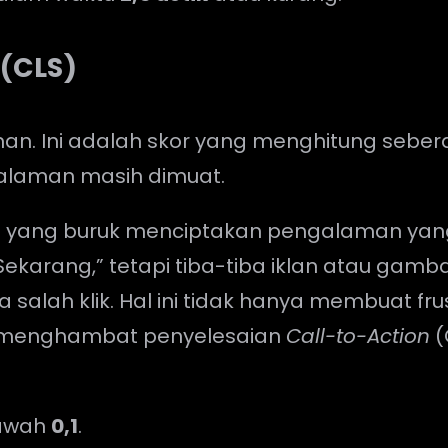
 (CLS)
aman. Ini adalah skor yang menghitung sebe
halaman masih dimuat.
 yang buruk menciptakan pengalaman ya
Sekarang,” tetapi tiba-tiba iklan atau gam
alah klik. Hal ini tidak hanya membuat fru
 menghambat penyelesaian
Call-to-Action
(
bawah
0,1
.