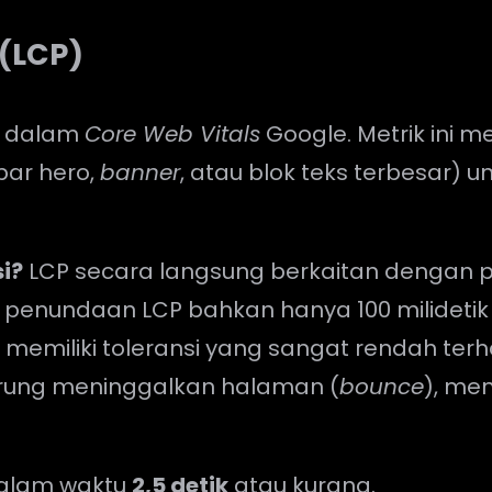
 (LCP)
a dalam
Core Web Vitals
Google. Metrik ini 
bar hero,
banner
, atau blok teks terbesar) u
i?
LCP secara langsung berkaitan dengan 
penundaan LCP bahkan hanya 100 milidetik
 memiliki toleransi yang sangat rendah ter
erung meninggalkan halaman (
bounce
), m
dalam waktu
2,5 detik
atau kurang.