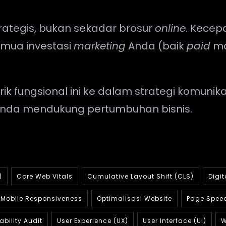
trategis, bukan sekadar brosur
online
. Kecep
mua investasi
marketing
Anda (baik
paid
m
 fungsional ini ke dalam strategi komunika
 Anda mendukung pertumbuhan bisnis.
)
Core Web Vitals
Cumulative Layout Shift (CLS)
Digit
Mobile Responsiveness
Optimalisasi Website
Page Spee
ability Audit
User Experience (UX)
User Interface (UI)
W