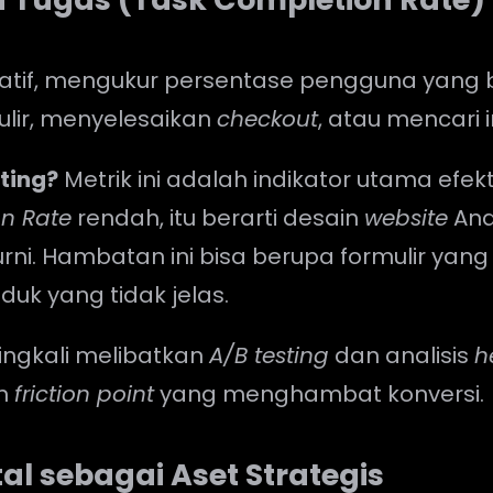
litatif, mengukur persentase pengguna yang
ulir, menyelesaikan
checkout
, atau mencari 
ting?
Metrik ini adalah indikator utama efekt
n Rate
rendah, itu berarti desain
website
And
rni. Hambatan ini bisa berupa formulir yang 
uk yang tidak jelas.
ingkali melibatkan
A/B testing
dan analisis
h
an
friction point
yang menghambat konversi.
al sebagai Aset Strategis