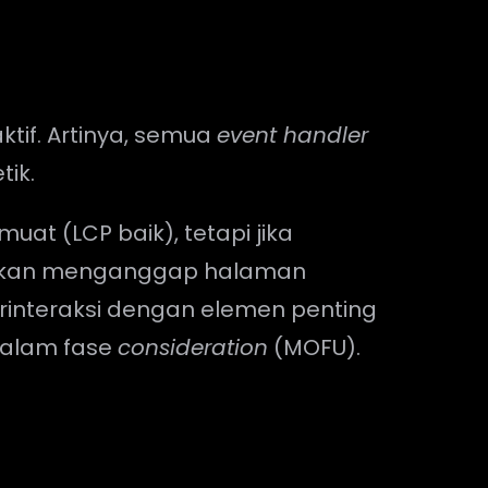
tif. Artinya, semua
event handler
ik.
at (LCP baik), tetapi jika
 akan menganggap halaman
rinteraksi dengan elemen penting
 dalam fase
consideration
(MOFU).